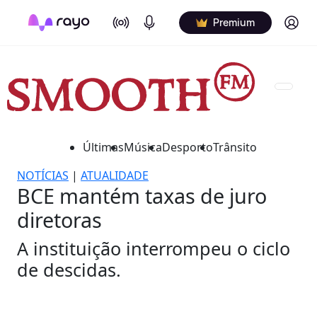
On Air
Podcasts
Log in
Premium
Últimas
Música
Desporto
Trânsito
NOTÍCIAS
|
ATUALIDADE
BCE mantém taxas de juro
diretoras
A instituição interrompeu o ciclo
de descidas.