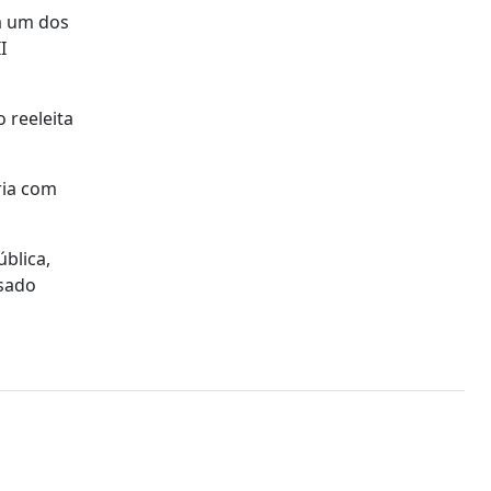
a um dos
I
 reeleita
ria com
blica,
ssado