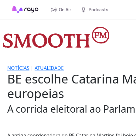
On Air
Podcasts
NOTÍCIAS
|
ATUALIDADE
BE escolhe Catarina Ma
europeias
A corrida eleitoral ao Parla
A antiga coordenadora do BE Catarina Martins foi hoje 