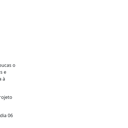
oucas o
s e
a à
rojeto
dia 06