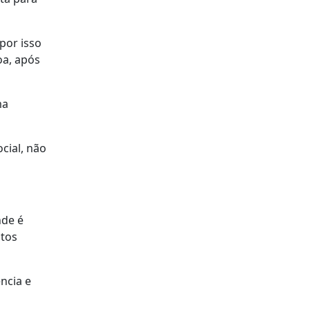
por isso
oa, após
ma
cial, não
nde é
itos
ncia e