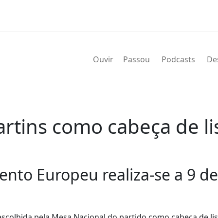
Ouvir
Passou
Podcasts
De
rtins como cabeça de li
mento Europeu realiza-se a 9 d
escolhida pela Mesa Nacional do partido como cabeça de lis