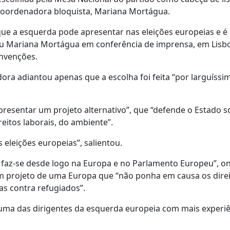
l coordenadora bloquista, Mariana Mortágua.
que a esquerda pode apresentar nas eleições europeias e é 
ciou Mariana Mortágua em conferência de imprensa, em Lisb
nvenções.
ra adiantou apenas que a escolha foi feita “por larguíssi
resentar um projeto alternativo”, que “defende o Estado so
reitos laborais, do ambiente”.
eleições europeias”, salientou.
a faz-se desde logo na Europa e no Parlamento Europeu”, o
m projeto de uma Europa que “não ponha em causa os dire
as contra refugiados”.
uma das dirigentes da esquerda europeia com mais experiê