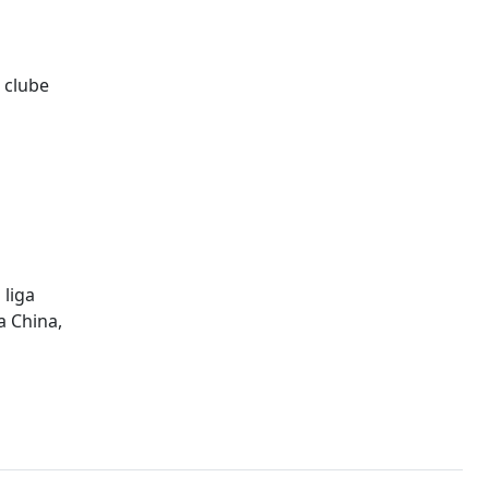
 clube
 liga
a China,