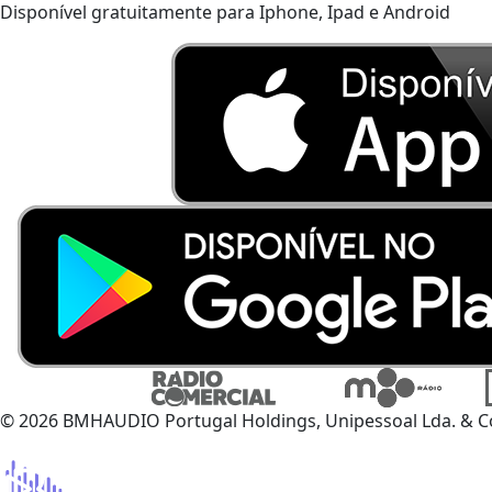
Disponível gratuitamente para Iphone, Ipad e Android
© 2026 BMHAUDIO Portugal Holdings, Unipessoal Lda. & C