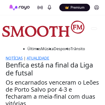
On Air
Podcasts
Log in
Premium
Últimas
Música
Desporto
Trânsito
NOTÍCIAS
|
ATUALIDADE
Benfica está na final da Liga
de futsal
Os encarnados venceram o Leões
de Porto Salvo por 4-3 e
fecharam a meia-final com duas
vitórias.