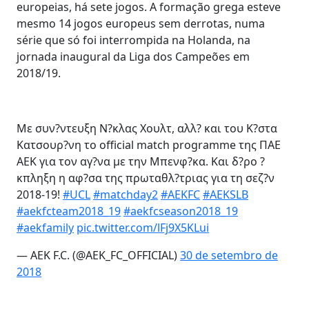
europeias, há sete jogos. A formação grega esteve
mesmo 14 jogos europeus sem derrotas, numa
série que só foi interrompida na Holanda, na
jornada inaugural da Liga dos Campeões em
2018/19.
Με συν?ντευξη Ν?κλας Χουλτ, αλλ? και του Κ?στα
Κατσουρ?νη το official match programme της ΠΑΕ
ΑΕΚ για τον αγ?να με την Μπενφ?κα. Και δ?ρο ?
κπληξη η αφ?σα της πρωταθλ?τριας για τη σεζ?ν
2018-19!
#UCL
#matchday2
#AEKFC
#AEKSLB
#aekfcteam2018_19
#aekfcseason2018_19
#aekfamily
pic.twitter.com/lFj9X5KLui
— AEK F.C. (@AEK_FC_OFFICIAL)
30 de setembro de
2018