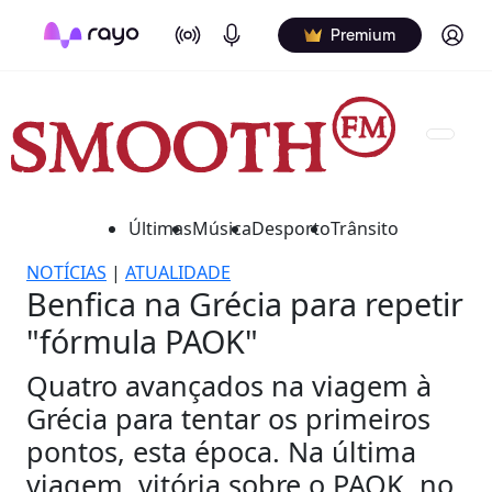
On Air
Podcasts
Log in
Premium
Últimas
Música
Desporto
Trânsito
NOTÍCIAS
|
ATUALIDADE
Benfica na Grécia para repetir
"fórmula PAOK"
Quatro avançados na viagem à
Grécia para tentar os primeiros
pontos, esta época. Na última
viagem, vitória sobre o PAOK, no