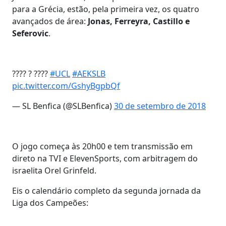
para a Grécia, estão, pela primeira vez, os quatro
avançados de área:
Jonas, Ferreyra, Castillo e
Seferovic
.
???? ? ????
#UCL
#AEKSLB
pic.twitter.com/GshyBgpbQf
— SL Benfica (@SLBenfica)
30 de setembro de 2018
O jogo começa às 20h00 e tem transmissão em
direto na TVI e ElevenSports, com arbitragem do
israelita Orel Grinfeld.
Eis o calendário completo da segunda jornada da
Liga dos Campeões: