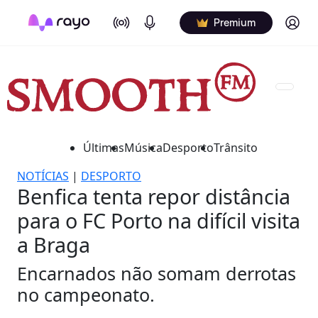
On Air
Podcasts
Log in
Premium
Últimas
Música
Desporto
Trânsito
NOTÍCIAS
|
DESPORTO
Benfica tenta repor distância
para o FC Porto na difícil visita
a Braga
Encarnados não somam derrotas
no campeonato.