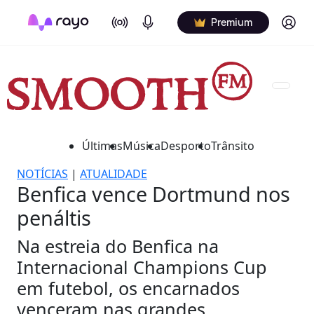
On Air
Podcasts
Log in
Premium
Últimas
Música
Desporto
Trânsito
NOTÍCIAS
|
ATUALIDADE
Benfica vence Dortmund nos
penáltis
Na estreia do Benfica na
Internacional Champions Cup
em futebol, os encarnados
venceram nas grandes