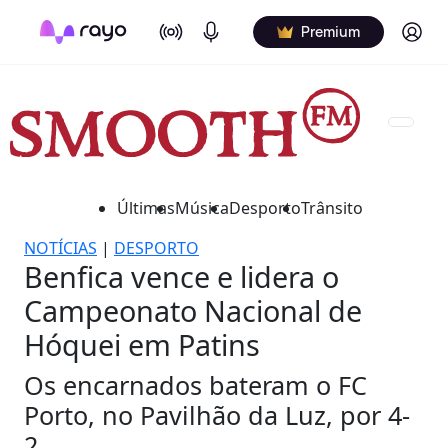
On Air
Podcasts
Log in
Premium
Últimas
Música
Desporto
Trânsito
NOTÍCIAS
|
DESPORTO
Benfica vence e lidera o
Campeonato Nacional de
Hóquei em Patins
Os encarnados bateram o FC
Porto, no Pavilhão da Luz, por 4-
2.