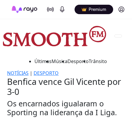
On Air
Podcasts
Log in
Premium
Últimas
Música
Desporto
Trânsito
NOTÍCIAS
|
DESPORTO
Benfica vence Gil Vicente por
3-0
Os encarnados igualaram o
Sporting na liderança da I Liga.