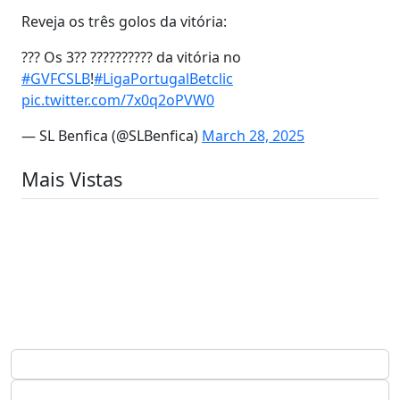
Reveja os três golos da vitória:
??? Os 3?? ?????????? da vitória no
#GVFCSLB
!
#LigaPortugalBetclic
pic.twitter.com/7x0q2oPVW0
— SL Benfica (@SLBenfica)
March 28, 2025
Mais Vistas