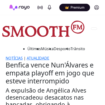
On Air
Podcasts
Log in
Premium
Últimas
Música
Desporto
Trânsito
NOTÍCIAS
|
ATUALIDADE
Benfica vence Nun'Álvares e
empata playoff em jogo que
esteve interrompido
A expulsão de Angélica Alves
desencadeou desacatos nas
bancadas, obrigando à