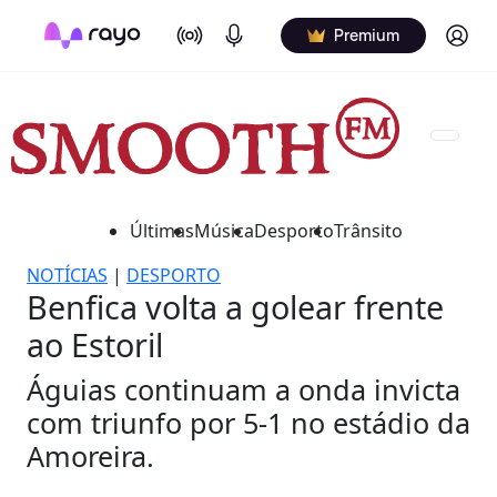
On Air
Podcasts
Log in
Premium
Últimas
Música
Desporto
Trânsito
NOTÍCIAS
|
DESPORTO
Benfica volta a golear frente
ao Estoril
Águias continuam a onda invicta
com triunfo por 5-1 no estádio da
Amoreira.