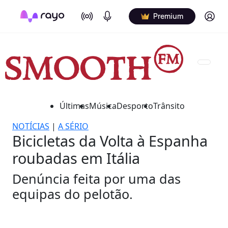
On Air
Podcasts
Log in
Premium
Últimas
Música
Desporto
Trânsito
NOTÍCIAS
|
A SÉRIO
Bicicletas da Volta à Espanha
roubadas em Itália
Denúncia feita por uma das
equipas do pelotão.