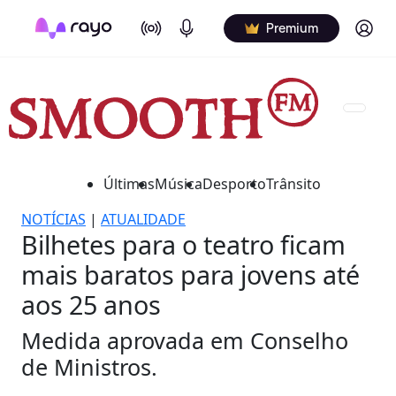
On Air
Podcasts
Log in
Premium
Últimas
Música
Desporto
Trânsito
NOTÍCIAS
|
ATUALIDADE
Bilhetes para o teatro ficam
mais baratos para jovens até
aos 25 anos
Medida aprovada em Conselho
de Ministros.