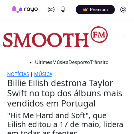
On Air
Podcasts
Log in
Premium
Últimas
Música
Desporto
Trânsito
NOTÍCIAS
|
MÚSICA
Billie Eilish destrona Taylor
Swift no top dos álbuns mais
vendidos em Portugal
"Hit Me Hard and Soft", que
Eilish editou a 17 de maio, lidera
em todas as frentes.