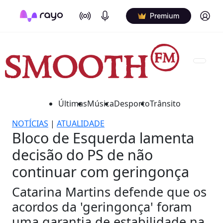
On Air
Podcasts
Log in
Premium
Últimas
Música
Desporto
Trânsito
NOTÍCIAS
|
ATUALIDADE
Bloco de Esquerda lamenta
decisão do PS de não
continuar com geringonça
Catarina Martins defende que os
acordos da 'geringonça' foram
uma garantia de estabilidade na