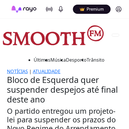
On Air
Podcasts
Log in
Premium
Últimas
Música
Desporto
Trânsito
NOTÍCIAS
|
ATUALIDADE
Bloco de Esquerda quer
suspender despejos até final
deste ano
O partido entregou um projeto-
lei para suspender os prazos do
Novo Regime do Arrendamento