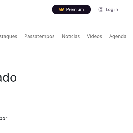
Premium
Log in
staques
Passatempos
Notícias
Vídeos
Agenda
tado
 por