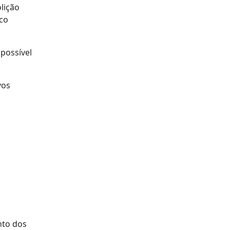
lição
ico
 possível
vos
nto dos