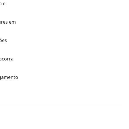
a e
deres em
ções
 ocorra
lgamento