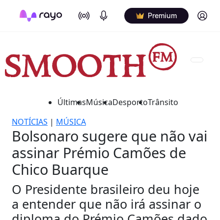
On Air
Podcasts
Log in
Premium
Últimas
Música
Desporto
Trânsito
NOTÍCIAS
|
MÚSICA
Bolsonaro sugere que não vai
assinar Prémio Camões de
Chico Buarque
O Presidente brasileiro deu hoje
a entender que não irá assinar o
diploma do Prémio Camões dado