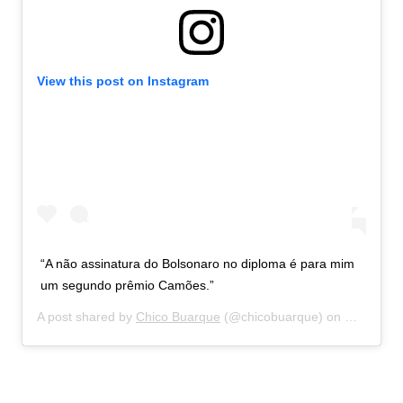
View this post on Instagram
“A não assinatura do Bolsonaro no diploma é para mim
um segundo prêmio Camões.”
A post shared by
Chico Buarque
(@chicobuarque) on
Oct 9, 20