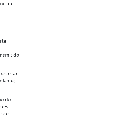
unciou
rte
ansmitido
reportar
olante;
ão do
ções
a dos