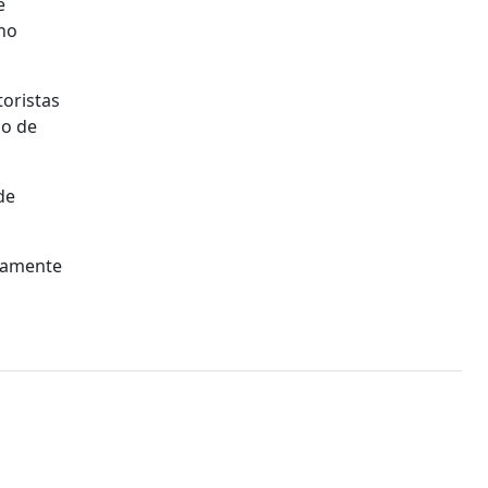
e
 no
toristas
so de
de
ntamente