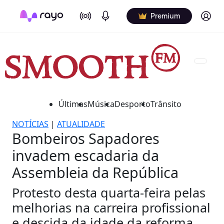
On Air
Podcasts
Log in
Premium
Últimas
Música
Desporto
Trânsito
NOTÍCIAS
|
ATUALIDADE
Bombeiros Sapadores
invadem escadaria da
Assembleia da República
Protesto desta quarta-feira pelas
melhorias na carreira profissional
e descida da idade da reforma.