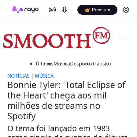
On Air
Podcasts
Log in
Premium
Últimas
Música
Desporto
Trânsito
NOTÍCIAS
|
MÚSICA
Bonnie Tyler: 'Total Eclipse of
the Heart' chega aos mil
milhões de streams no
Spotify
O tema foi lançado em 1983