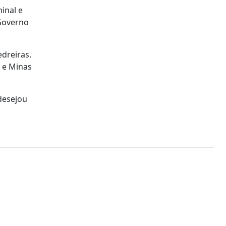
inal e
 Governo
edreiras.
a e Minas
desejou