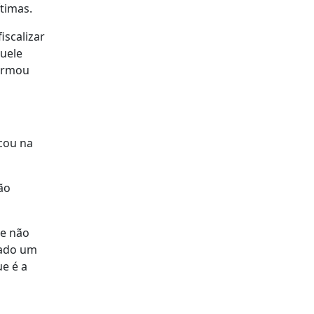
timas.
iscalizar
quele
firmou
ocou na
ão
ue não
nado um
e é a