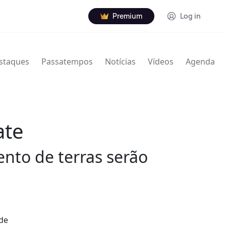
Premium
Log in
staques
Passatempos
Notícias
Vídeos
Agenda
ate
ento de terras serão
 de