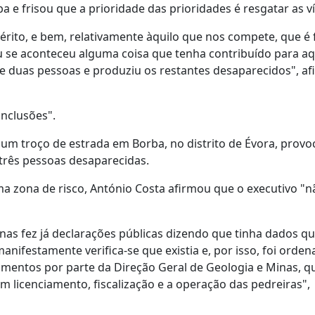
 e frisou que a prioridade das prioridades é resgatar as ví
ito, e bem, relativamente àquilo que nos compete, que é f
 ou se aconteceu alguma coisa que tenha contribuído para a
e duas pessoas e produziu os restantes desaparecidos", a
onclusões".
 um troço de estrada em Borba, no distrito de Évora, prov
três pessoas desaparecidas.
a zona de risco, António Costa afirmou que o executivo "n
nas fez já declarações públicas dizendo que tinha dados q
manifestamente verifica-se que existia e, por isso, foi orde
imentos por parte da Direção Geral de Geologia e Minas, qu
om licenciamento, fiscalização e a operação das pedreiras",