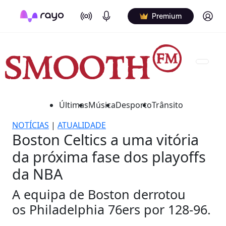
On Air
Podcasts
Log in
Premium
Últimas
Música
Desporto
Trânsito
NOTÍCIAS
|
ATUALIDADE
Boston Celtics a uma vitória
da próxima fase dos playoffs
da NBA
A equipa de Boston derrotou
os Philadelphia 76ers por 128-96.