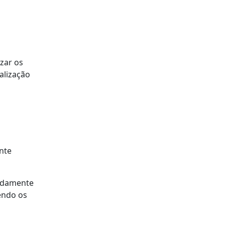
o
zar os
alização
s
nte
eadamente
endo os