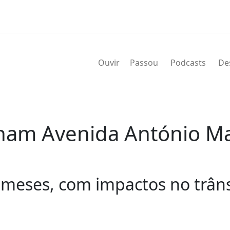
Ouvir
Passou
Podcasts
De
onam Avenida António M
s meses, com impactos no trâns