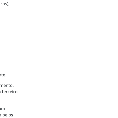
ros),
nte.
omento,
 terceiro
num
a pelos