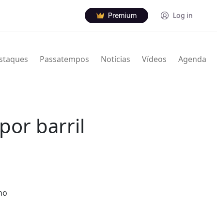
Premium
Log in
staques
Passatempos
Notícias
Vídeos
Agenda
por barril
no