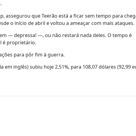
.
p, assegurou que Teerão está a ficar sem tempo para cheg
de o início de abril e voltou a ameaçar com mais ataques.
ssem — depressa! —, ou não restará nada deles. O tempo é
 é proprietário.
ções para pôr fim à guerra.
la em inglês) subiu hoje 2,51%, para 108,07 dólares (92,99 e