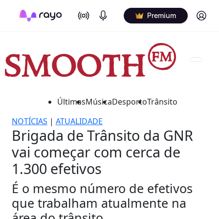
On Air
Podcasts
Log in
Premium
Últimas
Música
Desporto
Trânsito
NOTÍCIAS
|
ATUALIDADE
Brigada de Trânsito da GNR
vai começar com cerca de
1.300 efetivos
É o mesmo número de efetivos
que trabalham atualmente na
área do trânsito.