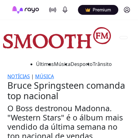
On Air
Podcasts
Log in
Premium
Últimas
Música
Desporto
Trânsito
NOTÍCIAS
|
MÚSICA
Bruce Springsteen comanda
top nacional
O Boss destronou Madonna.
"Western Stars" é o álbum mais
vendido da última semana no
top nacional de vendas.