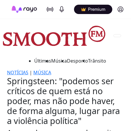
On Air
Podcasts
Log in
Premium
Últimas
Música
Desporto
Trânsito
NOTÍCIAS
|
MÚSICA
Springsteen: "podemos ser
críticos de quem está no
poder, mas não pode haver,
de forma alguma, lugar para
a violência política"