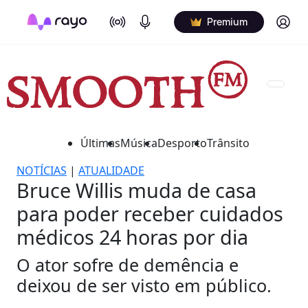
On Air
Podcasts
Log in
Premium
Últimas
Música
Desporto
Trânsito
NOTÍCIAS
|
ATUALIDADE
Bruce Willis muda de casa
para poder receber cuidados
médicos 24 horas por dia
O ator sofre de demência e
deixou de ser visto em público.