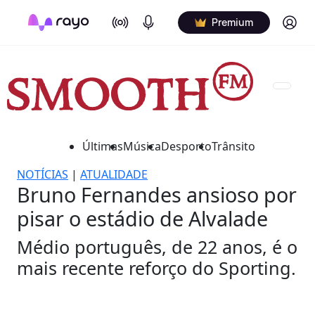
On Air
Podcasts
Log in
Premium
Últimas
Música
Desporto
Trânsito
NOTÍCIAS
|
ATUALIDADE
Bruno Fernandes ansioso por
pisar o estádio de Alvalade
Médio português, de 22 anos, é o
mais recente reforço do Sporting.