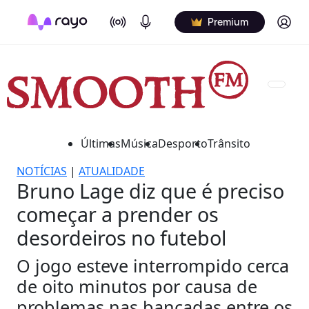
On Air
Podcasts
Log in
Premium
Últimas
Música
Desporto
Trânsito
NOTÍCIAS
|
ATUALIDADE
Bruno Lage diz que é preciso
começar a prender os
desordeiros no futebol
O jogo esteve interrompido cerca
de oito minutos por causa de
problemas nas bancadas entre os