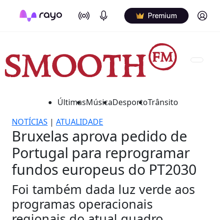
On Air
Podcasts
Log in
Premium
Últimas
Música
Desporto
Trânsito
NOTÍCIAS
|
ATUALIDADE
Bruxelas aprova pedido de
Portugal para reprogramar
fundos europeus do PT2030
Foi também dada luz verde aos
programas operacionais
regionais do atual quadro