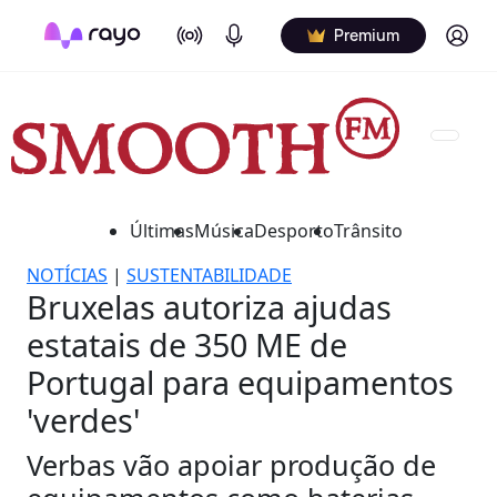
On Air
Podcasts
Log in
Premium
Últimas
Música
Desporto
Trânsito
NOTÍCIAS
|
SUSTENTABILIDADE
Bruxelas autoriza ajudas
estatais de 350 ME de
Portugal para equipamentos
'verdes'
Verbas vão apoiar produção de