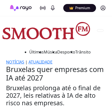
On Air
Podcasts
Log in
Premium
Últimas
Música
Desporto
Trânsito
NOTÍCIAS
|
ATUALIDADE
Bruxelas quer empresas com
IA até 2027
Bruxelas prolonga até o final de
2027, leis relativas à IA de alto
risco nas empresas.