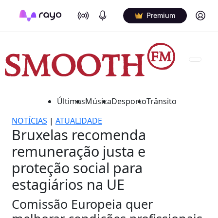
On Air
Podcasts
Log in
Premium
Últimas
Música
Desporto
Trânsito
NOTÍCIAS
|
ATUALIDADE
Bruxelas recomenda
remuneração justa e
proteção social para
estagiários na UE
Comissão Europeia quer