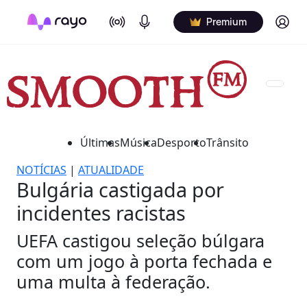
On Air
Podcasts
Log in
Premium
Últimas
Música
Desporto
Trânsito
NOTÍCIAS
|
ATUALIDADE
Bulgária castigada por
incidentes racistas
UEFA castigou seleção búlgara
com um jogo à porta fechada e
uma multa à federação.