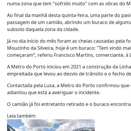
numa zona que tem "sofrido muito" com as obras do Me
Ao final da manhã desta quinta-feira, uma parte do pa
passagem de um camião, abrindo um buraco de alguma di
subsolo daquela zona da cidade.
Já no dia início do mês foram as cheias causadas pela f
Mouzinho da Silveira, hoje é um buraco: "Tem vindo ma
começaram”, referiu Francisco Martins, comerciante, à L
A Metro do Porto iniciou em 2021 a construção da Linha 
empreitada que levou ao desvio de trânsito e o fecho d
Contactada pela Lusa, a Metro do Porto confirmou que 
adiantou que está a averiguar o incidente.
O camião já foi entretanto retirado e o buraco encontr
Leia também