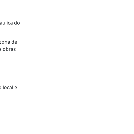
áulica do
 zona de
s obras
 local e