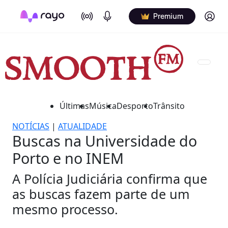
On Air
Podcasts
Log in
Premium
Últimas
Música
Desporto
Trânsito
NOTÍCIAS
|
ATUALIDADE
Buscas na Universidade do
Porto e no INEM
A Polícia Judiciária confirma que
as buscas fazem parte de um
mesmo processo.