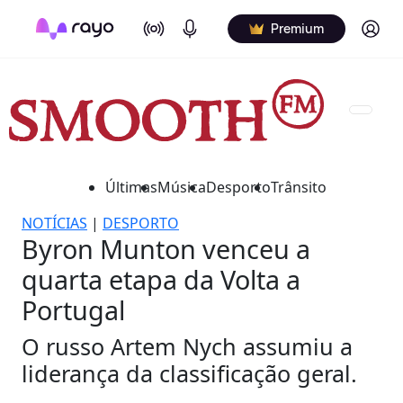
On Air
Podcasts
Log in
Premium
Últimas
Música
Desporto
Trânsito
NOTÍCIAS
|
DESPORTO
Byron Munton venceu a
quarta etapa da Volta a
Portugal
O russo Artem Nych assumiu a
liderança da classificação geral.