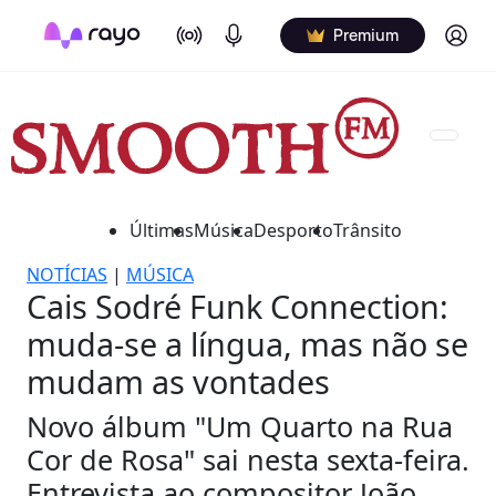
On Air
Podcasts
Log in
Premium
Últimas
Música
Desporto
Trânsito
NOTÍCIAS
|
MÚSICA
Cais Sodré Funk Connection:
muda-se a língua, mas não se
mudam as vontades
Novo álbum "Um Quarto na Rua
Cor de Rosa" sai nesta sexta-feira.
Entrevista ao compositor João