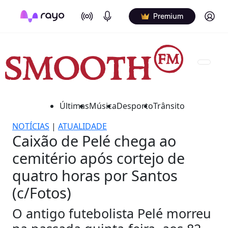
On Air
Podcasts
Log in
Premium
Últimas
Música
Desporto
Trânsito
NOTÍCIAS
|
ATUALIDADE
Caixão de Pelé chega ao
cemitério após cortejo de
quatro horas por Santos
(c/Fotos)
O antigo futebolista Pelé morreu