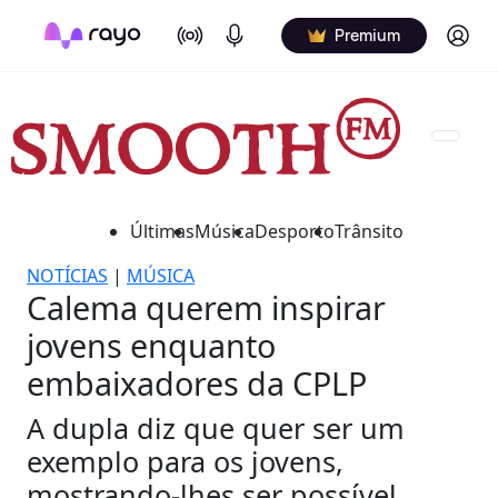
On Air
Podcasts
Log in
Premium
Últimas
Música
Desporto
Trânsito
NOTÍCIAS
|
MÚSICA
Calema querem inspirar
jovens enquanto
embaixadores da CPLP
A dupla diz que quer ser um
exemplo para os jovens,
mostrando-lhes ser possível