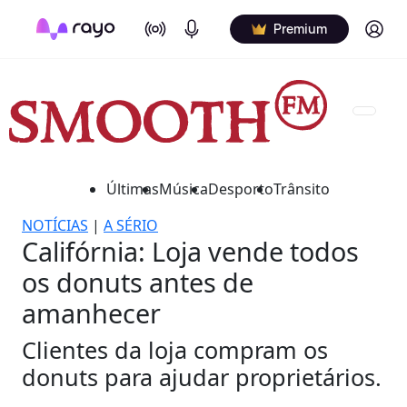
On Air
Podcasts
Log in
Premium
Últimas
Música
Desporto
Trânsito
NOTÍCIAS
|
A SÉRIO
Califórnia: Loja vende todos
os donuts antes de
amanhecer
Clientes da loja compram os
donuts para ajudar proprietários.