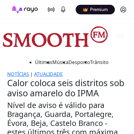
On Air
Podcasts
Log in
Premium
Últimas
Música
Desporto
Trânsito
NOTÍCIAS
|
ATUALIDADE
Calor coloca seis distritos sob
aviso amarelo do IPMA
Nível de aviso é válido para
Bragança, Guarda, Portalegre,
Évora, Beja, Castelo Branco -
estes últimos três com máxima