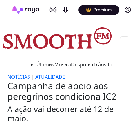
On Air
Podcasts
Log in
Premium
Últimas
Música
Desporto
Trânsito
NOTÍCIAS
|
ATUALIDADE
Campanha de apoio aos
peregrinos condiciona IC2
A ação vai decorrer até 12 de
maio.