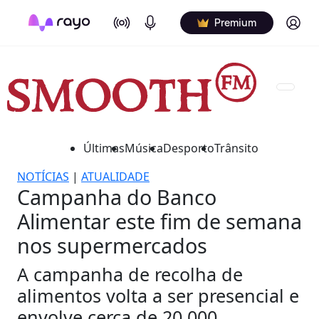
On Air
Podcasts
Log in
Premium
Últimas
Música
Desporto
Trânsito
NOTÍCIAS
|
ATUALIDADE
Campanha do Banco
Alimentar este fim de semana
nos supermercados
A campanha de recolha de
alimentos volta a ser presencial e
envolve cerca de 20.000