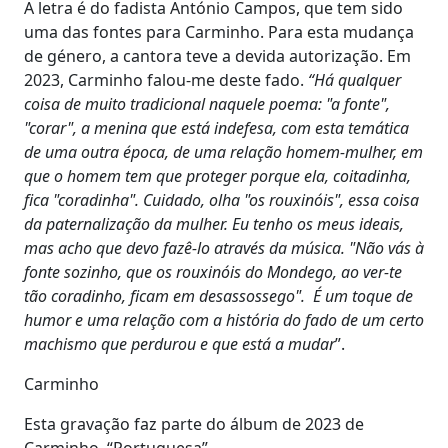
A letra é do fadista António Campos, que tem sido
uma das fontes para Carminho. Para esta mudança
de género, a cantora teve a devida autorização. Em
2023, Carminho falou-me deste fado.
“Há qualquer
coisa de muito tradicional naquele poema: "a fonte",
"corar", a menina que está indefesa, com esta temática
de uma outra época, de uma relação homem-mulher, em
que o homem tem que proteger porque ela, coitadinha,
fica "coradinha". Cuidado, olha "os rouxinóis", essa coisa
da paternalização da mulher. Eu tenho os meus ideais,
mas acho que devo fazê-lo através da música. "Não vás à
fonte sozinho, que os rouxinóis do Mondego, ao ver-te
tão coradinho, ficam em desassossego". É um toque de
humor e uma relação com a história do fado de um certo
machismo que perdurou e que está a mudar
”.
Carminho
Esta gravação faz parte do álbum de 2023 de
Carminho, “Portuguesa”.