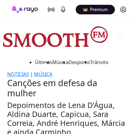
On Air
Podcasts
Log in
Premium
Últimas
Música
Desporto
Trânsito
NOTÍCIAS
|
MÚSICA
Canções em defesa da
mulher
Depoimentos de Lena D'Água,
Aldina Duarte, Capicua, Sara
Correia, André Henriques, Márcia
e ainda Carminho.