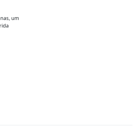
onas, um
rida