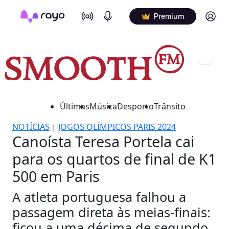
On Air
Podcasts
Log in
Premium
Últimas
Música
Desporto
Trânsito
NOTÍCIAS
|
JOGOS OLÍMPICOS PARIS 2024
Canoísta Teresa Portela cai
para os quartos de final de K1
500 em Paris
A atleta portuguesa falhou a
passagem direta às meias-finais:
ficou a uma décima de segundo