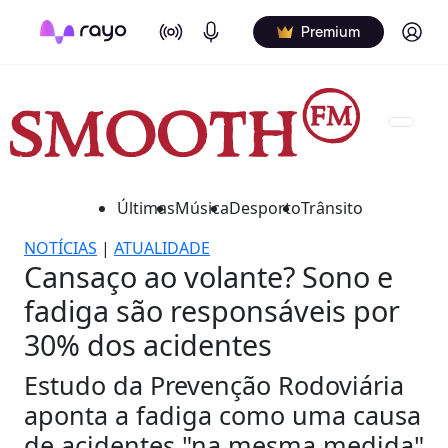
On Air
Podcasts
Log in
Premium
Últimas
Música
Desporto
Trânsito
NOTÍCIAS
|
ATUALIDADE
Cansaço ao volante? Sono e
fadiga são responsáveis por
30% dos acidentes
Estudo da Prevenção Rodoviária
aponta a fadiga como uma causa
de acidentes "na mesma medida"